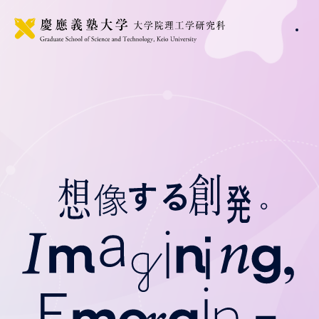
想像する創発。 Imagining, Emerging.